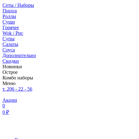
Сеты / Наборы
Пицца
Роллы
Суши
Горячее
Wok / Рис
Супы
Салаты
Соуса
Дополнительно
Скидки
Новинки
Острое
Комбо наборы
Меню
т. 206 - 22 - 56
Акции
0
0 ₽