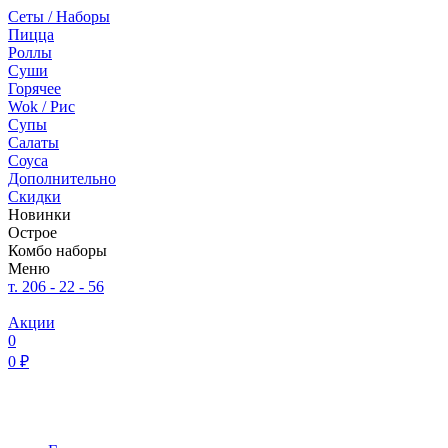
Сеты / Наборы
Пицца
Роллы
Суши
Горячее
Wok / Рис
Супы
Салаты
Соуса
Дополнительно
Скидки
Новинки
Острое
Комбо наборы
Меню
т. 206 - 22 - 56
Акции
0
0 ₽