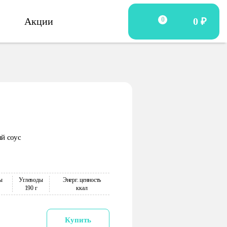
Акции
0
0 ₽
ый соус
ы
Углеводы
Энерг. ценность
190 г
ккал
Купить