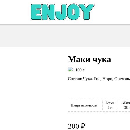
Маки чука
100 г
Состав: Чука, Рис, Нори, Орехов
Белки
Жир
Пищевая ценность
2 г
38 г
200 ₽