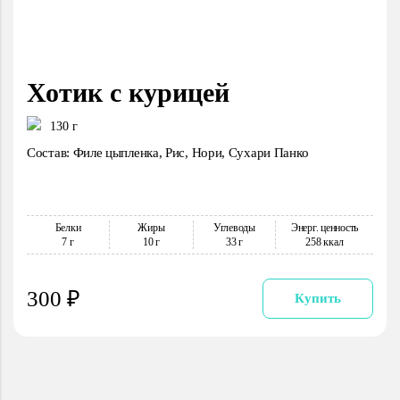
Хотик с курицей
130 г
Состав: Филе цыпленка, Рис, Нори, Сухари Панко
Белки
Жиры
Углеводы
Энерг. ценность
7 г
10 г
33 г
258 ккал
300 ₽
Купить